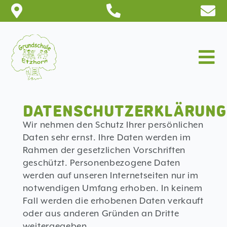
Zum
Inhalt
springen
Tog
Nav
STARTSEITE
DATENSCHUTZERKLÄRUNG
AKTUELLES
Wir nehmen den Schutz Ihrer persönlichen
SCHULE
Daten sehr ernst. Ihre Daten werden im
Rahmen der gesetzlichen Vorschriften
PARTNER
geschützt. Personenbezogene Daten
werden auf unseren Internetseiten nur im
DOWNLOADS
notwendigen Umfang erhoben. In keinem
KONTAKT
Fall werden die erhobenen Daten verkauft
oder aus anderen Gründen an Dritte
weitergegeben.